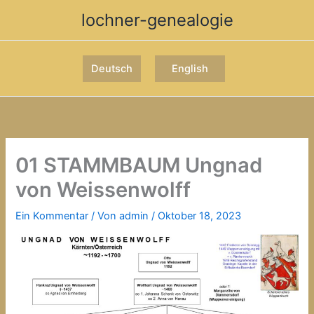
Zum
lochner-genealogie
Inhalt
springen
Deutsch
English
01 STAMMBAUM Ungnad
von Weissenwolff
Ein Kommentar
/ Von
admin
/
Oktober 18, 2023