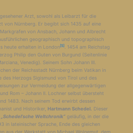
angesehener Arzt, sowohl als Leibarzt für die
zt von Nürnberg. Er begibt sich 1435 auf eine
 Markgrafen von Ansbach, Johann und Albrecht
 ausführlichen geographisch und topographisch
[5]
is heute erhalten in London
. 1454 am Reichstag
rzog Philip den Guten von Burgund (Seitenlinie
arciana, Venedig). Seinem Sohn Johann III.
achen der Reichsstadt Nürnberg beim Vatikan in
wie des Herzogs Sigismund von Tirol und des
weisungen zur Vermeidung der allgegenwärtigen
und Rom – Johann II. Lochner selbst übersteht
und 1483. Nach seinem Tod erwirbt dessen
manist und Historiker,
Hartmann Schedel.
Dieser
e
„Schedel’sche Weltchronik“
geläufig, in der die
93 in lateinischer Sprache, Ende des gleichen
men aus der Werkstatt von Michael Wolgemut, dem