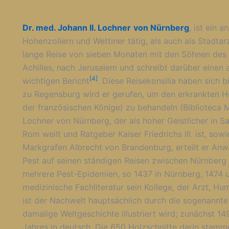
Dr. med. Johann II. Lochner
von Nürnberg
, ist ein 
Hohenzollern und Wettiner tätig, als auch als Stadtar
lange Reise von sieben Monaten mit den Söhnen des
Achilles, nach Jerusalem und schreibt darüber einen
[4]
wichtigen Bericht
. Diese Reisekonsilia haben sich b
zu Regensburg wird er gerufen, um den erkrankten He
der französischen Könige) zu behandeln (Biblioteca M
Lochner von Nürnberg, der als hoher Geistlicher in S
Rom weilt und Ratgeber Kaiser Friedrichs III. ist, so
Markgrafen Albrecht von Brandenburg, erteilt er An
Pest auf seinen ständigen Reisen zwischen Nürnberg 
mehrere Pest-Epidemien, so 1437 in Nürnberg, 1474 
medizinische Fachliteratur sein Kollege, der Arzt, Hu
ist der Nachwelt hauptsächlich durch die sogenannt
damalige Weltgeschichte illustriert wird; zunächst 14
Jahres in deutsch. Die 650 Holzschnitte darin stam