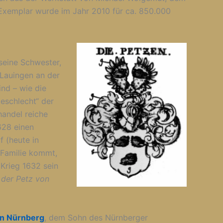
 Exemplar wurde im Jahr 2010 für ca. 850.000
seine Schwester,
 Lauingen an der
ind – wie die
eschlecht“ der
andel reiche
628 einen
f (heute in
 Familie kommt,
Krieg 1632 sein
der Petz von
von Nürnberg
, dem Sohn des Nürnberger