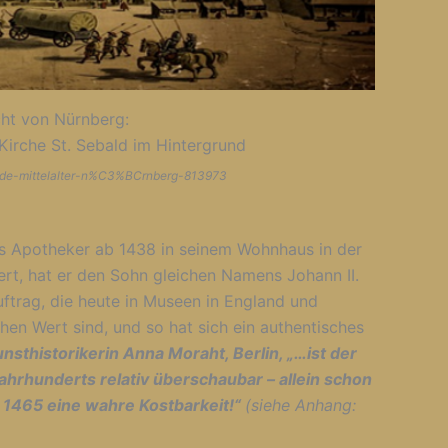
icht von Nürnberg:
Kirche St. Sebald im Hintergrund
lde-mittelalter-n%C3%BCrnberg-813973
ns Apotheker ab 1438 in seinem Wohnhaus in der
iert, hat er den Sohn gleichen Namens Johann II.
ftrag, die heute in Museen in England und
en Wert sind, und so hat sich ein authentisches
nsthistorikerin Anna Moraht, Berlin, „…ist der
ahrhunderts relativ überschaubar – allein schon
m 1465 eine wahre Kostbarkeit!“
(siehe Anhang: