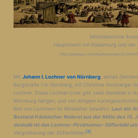
Mittelalterliche Ans
Hauptmarkt mit Kaiserburg und der 
https://pixabay.com/de/photos/gem%C3%A4
Mit
Johann I. Lochner
von Nürnberg
, seines Zeiche
Burgstraße 1 in Nürnberg, mit Christina Holzberger li
Lochner. Diese Lochner-Linie gibt zwei Gemälde in Au
Würzburg hängen, und von einigem kunstgeschichtlich
Bild von Lochnern im Mittelalter bewahrt.
Laut
der Ku
Bestand fränkischer Malerei aus der Mitte des 15. J
deshalb ist das Lochner-Pirckheimer-Stifterbild u
[3]
Vergrößerung der Stifterbilder)
.