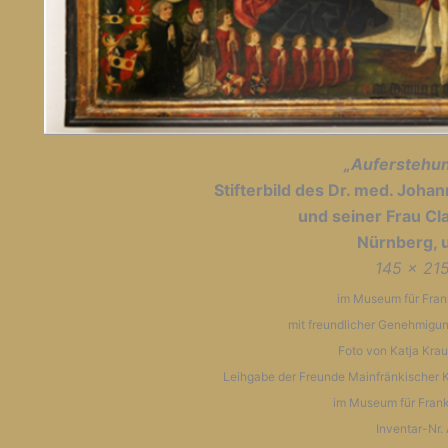
„Auferstehun
Stifterbild des Dr. med. Johan
und seiner Frau Cl
Nürnberg, 
145 x 21
im Museum für Fran
mit freundlicher Genehmigung
Foto von Katja Kra
Leihgabe der Freunde Mainfränkischer 
im Museum für Fran
Inventar-Nr.