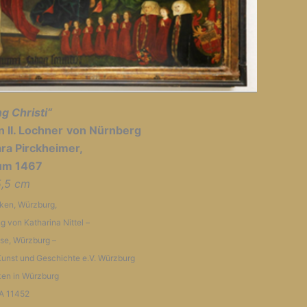
g Christi“
n II. Lochner
von Nürnberg
ara Pirckheimer,
um 1467
5,5 cm
ken, Würzburg,
 von Katharina Nittel –
use, Würzburg –
Kunst und Geschichte e.V. Würzburg
ken in Würzburg
 A 11452