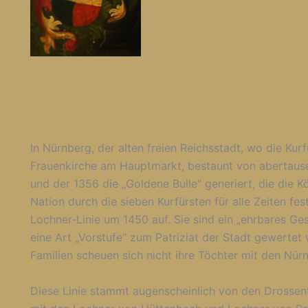
In Nürnberg, der alten freien Reichsstadt, wo die Kur
Frauenkirche am Hauptmarkt, bestaunt von abertausend
und der 1356 die „Goldene Bulle“ generiert, die die
Nation durch die sieben Kurfürsten für alle Zeiten fest
Lochner-Linie um 1450 auf. Sie sind ein „ehrbares Ges
eine Art „Vorstufe“ zum Patriziat der Stadt gewerte
Familien scheuen sich nicht ihre Töchter mit den Nü
Diese Linie stammt augenscheinlich von den Drossenf