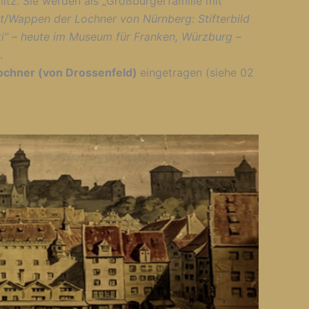
tz. Sie werden als „Großbürgerfamilie mit
tt/Wappen der Lochner von Nürnberg: Stifterbild
ti“ – heute im Museum für Franken, Würzburg –
.
ochner (von Drossenfeld)
eingetragen (siehe 02