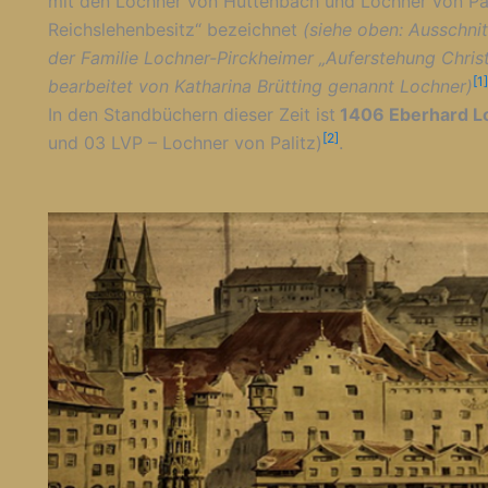
mit den Lochner von Hüttenbach und Lochner von Pali
Reichslehenbesitz“ bezeichnet
(siehe oben: Ausschni
der Familie Lochner-Pirckheimer „Auferstehung Chris
[1]
bearbeitet von Katharina Brütting genannt Lochner)
In den Standbüchern dieser Zeit ist
1406 Eberhard L
[2]
und 03 LVP – Lochner von Palitz)
.