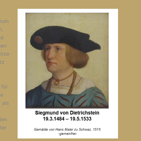
trum
n.
nd
ben
itze
tz
 für
te
 als
den
ter