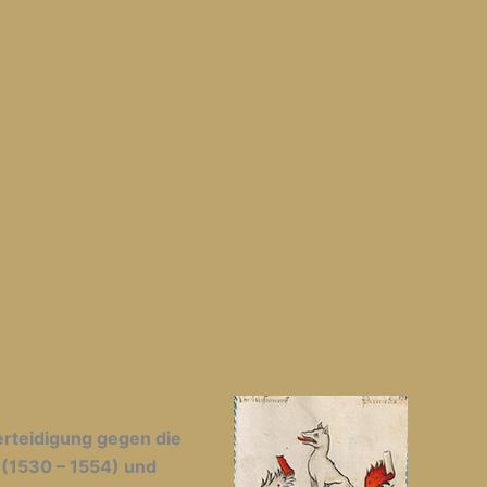
Verteidigung gegen die
(1530 – 1554) und