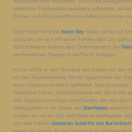
Niederösterreich eingefallen. Durch ihre Beweglichke
bekannten Truppenteile besonders gefürchtet, da sie
Dörfern und Einzelgehöften mordeten, plünderten un
Unter ihrem Anführer
Kasim Bey
waren sie bis zur En
schützen, der sich mit seiner Familie nach Linz geflü
1000 schweren Reitern nach Oberösterreich. Bei
Glei
der feindlichen Truppen in die Flucht schlagen.
In Linz erfuhr er vom Rückzug des Sultans mit dem 
um den Zusammenhang mit der Hauptmasse der Truppe
durch Süleyman ernstlich gefährdet. Eilends musste U
Steiermark führen. Glücklicherweise war der Sultan 
eilte Ungnad neuerdings nach Norden, wo man das A
Gebirgstälern in die Ebene des
Steinfeldes
erwartete.
wurden sie von an Zahl und Material überlegenen Re
und dem kühnen
Sebastian Schertlin von Burtenbach
gelang die Flucht. An der Schwarza, im Föhrenwald 