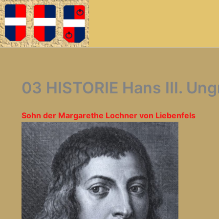
03 HISTORIE Hans III. Un
Sohn der Margarethe Lochner von Liebenfels