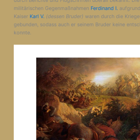
durch Berichte und Flugschriften überall bekannt. Di
militärischen Gegenmaßnahmen
Ferdinand I.
aufgrund
Kaiser
Karl V.
(dessen Bruder)
waren durch die Kriege
gebunden, sodass auch er seinem Bruder keine entsch
konnte.