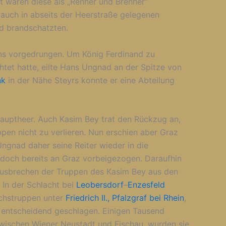
it waren diese als „Renner und Brenner“
 auch in abseits der Heerstraße gelegenen
d brandschatzten.
ns vorgedrungen. Um König Ferdinand zu
chtet hatte, eilte Hans Ungnad an der Spitze von
nk
in der Nähe Steyrs konnte er eine Abteilung
Hauptheer. Auch Kasim Bey trat den Rückzug an,
n nicht zu verlieren. Nun erschien aber Graz
ngnad daher seine Reiter wieder in die
jedoch bereits an Graz vorbeigezogen. Daraufhin
usbrechen der Truppen des Kasim Bey aus den
 In der Schlacht bei
Leobersdorf
–
Enzesfeld
ichstruppen unter
Friedrich II., Pfalzgraf bei Rhein
,
entscheidend geschlagen. Einigen Tausend
zwischen Wiener Neustadt und Fischau, wurden sie