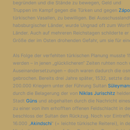
begründen und die Stände zu bewegen, Geld und
Truppen im Kampf gegen die Türken und gegen
Zápo
türkischen Vasallen, zu bewilligen. Bei Ausschussl
habsburgischer Länder, wurde Ungnad oft zum Wortf
Länder. Auch auf mehreren Reichstagen schilderte e
Größe der im Osten drohenden Gefahr, um sie für ein
Als Folge der verfehlten türkischen Planung musste 
werden – in jenen „glücklicheren“ Zeiten ruhten noc
Auseinandersetzungen – doch waren dadurch die os
gebrochen. Bereits drei Jahre später, 1532, setzte 
200.000 Kriegern unter der Führung Sultan
Süleymans
durch die Belagerung der von
Niklas Jurischitz
helden
Stadt
Güns
und abgehalten durch die Nachricht eines
zu einer von ihm erhofften offenen Feldschlacht in d
beschloss der Sultan den Rückzug. Noch vor Eintreff
16.000 „
Akindschi
“ (= leichte türkische Reiterei), in