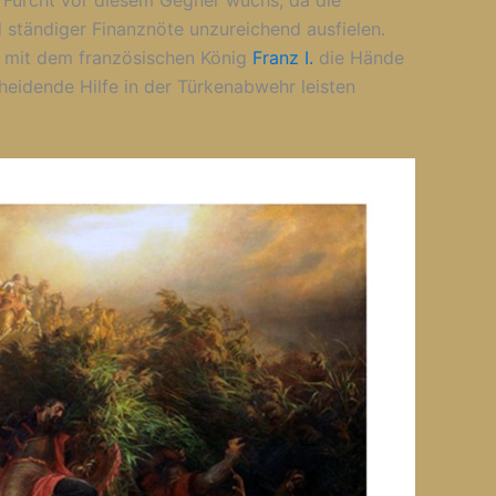
e Furcht vor diesem Gegner wuchs, da die
 ständiger Finanznöte unzureichend ausfielen.
 mit dem französischen König
Franz I.
die Hände
eidende Hilfe in der Türkenabwehr leisten