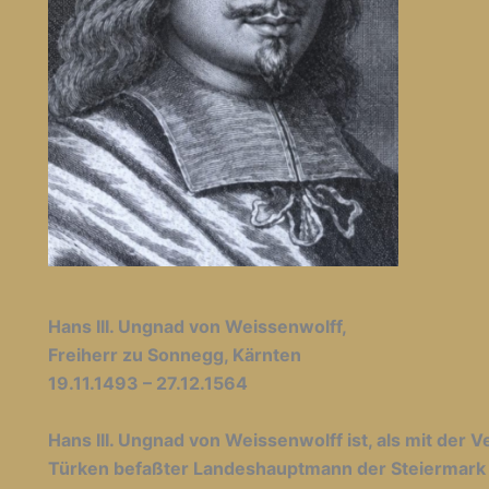
Hans III. Ungnad von Weissenwolff,
Freiherr zu Sonnegg, Kärnten
19.11.1493 – 27.12.1564
Hans III. Ungnad von Weissenwolff ist, als mit der 
Türken befaßter Landeshauptmann der Steiermark 