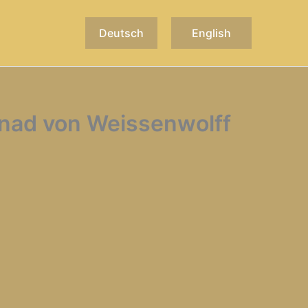
Deutsch
English
gnad von Weissenwolff