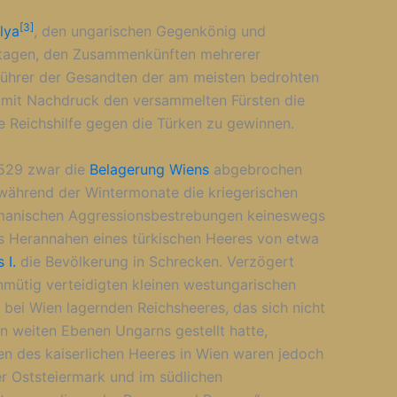
[3]
lya
, den ungarischen Gegenkönig und
andtagen, den Zusammenkünften mehrerer
ührer der Gesandten der am meisten bedrohten
r mit Nachdruck den versammelten Fürsten die
e Reichshilfe gegen die Türken zu gewinnen.
1529 zwar die
Belagerung Wiens
abgebrochen
h während der Wintermonate die kriegerischen
manischen Aggressionsbestrebungen keineswegs
das Herannahen eines türkischen Heeres von etwa
 I.
die Bevölkerung in Schrecken. Verzögert
mütig verteidigten kleinen westungarischen
 bei Wien lagernden Reichsheeres, das sich nicht
en weiten Ebenen Ungarns gestellt hatte,
en des kaiserlichen Heeres in Wien waren jedoch
 der Oststeiermark und im südlichen