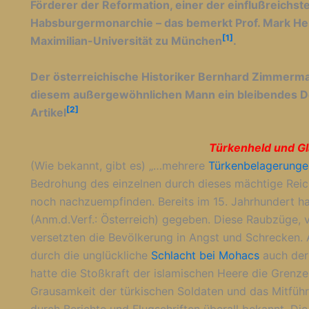
Förderer der Reformation, einer der einflußreichst
Habsburgermonarchie – das bemerkt Prof. Mark He
[1]
Maximilian-Universität zu München
.
Der österreichische Historiker Bernhard Zimmer
diesem außergewöhnlichen Mann ein bleibendes D
[2]
Artikel
Türkenheld und Gl
(Wie bekannt, gibt es) „…mehrere
Türkenbelagerunge
Bedrohung des einzelnen durch dieses mächtige Rei
noch nachzuempfinden. Bereits im 15. Jahrhundert hat
(Anm.d.Verf.: Österreich) gegeben. Diese Raubzüge, v
versetzten die Bevölkerung in Angst und Schrecken.
durch die unglückliche
Schlacht bei Mohacs
auch der 
hatte die Stoßkraft der islamischen Heere die Grenze
Grausamkeit der türkischen Soldaten und das Mitführ