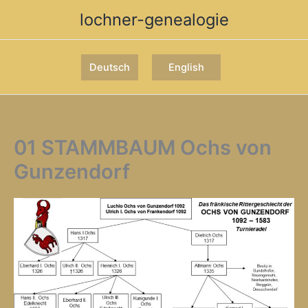
Zum
lochner-genealogie
Inhalt
springen
Deutsch
English
01 STAMMBAUM Ochs von
Gunzendorf