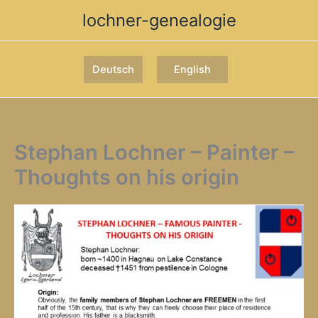
Zum
lochner-genealogie
Inhalt
springen
Deutsch
English
Stephan Lochner – Painter –
Thoughts on his origin